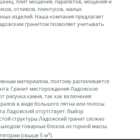
ешниц, плит мощения, парапетов, мощения и
ков, отливов, плинтусов, малых
нных изделий. Наша компания предлагает
 Ладожским гранитом позволяет учитывать
.
зивным материалом, поэтому распиливается
ента. Гранит месторождения Ладожское
т рисунка камня, так как включения
ралов в виде большого пятна или полосы
та Ладожский отсутствует. Выбор
стой структуры Ладожский гранит сложно
выходом товарных блоков из горной массы.
3
тегории (свыше 5 м
).