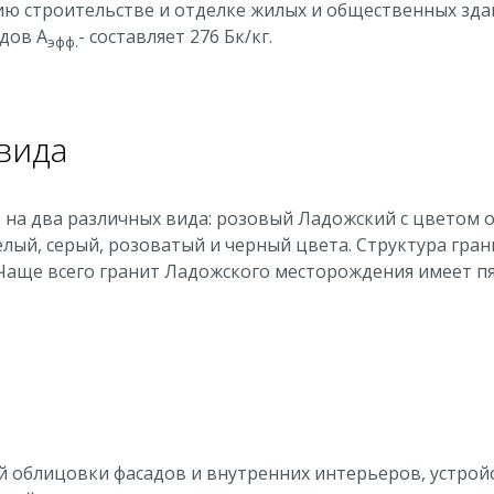
нию строительстве и отделке жилых и общественных зд
дов А
- составляет 276 Бк/кг.
эфф.
вида
 на два различных вида: розовый Ладожский с цветом 
елый, серый, розоватый и черный цвета. Структура гра
 Чаще всего гранит Ладожского месторождения имеет п
 облицовки фасадов и внутренних интерьеров, устрой