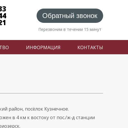
33
44
Обратный звонок
21
Перезвоним в течении 15 минут
ТВО
ИНФОРМАЦИЯ
КОНТАКТЫ
кий район, посёлок Кузнечное.
ен в 4 км к востоку от пос./ж-д станции
риозерск.