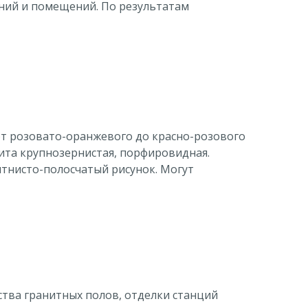
аний и помещений. По результатам
от розовато-оранжевого до красно-розового
нита крупнозернистая, порфировидная.
ятнисто-полосчатый рисунок. Могут
ства гранитных полов, отделки станций