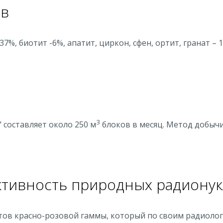
ав
7%, биотит -6%, апатит, циркон, сфен, ортит, гранат – 1
3
составляет около 250 м
блоков в месяц. Метод добычи
тивность природных радионукли
тов красно-розовой гаммы, который по своим радиолог