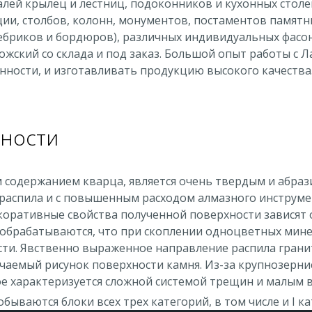
алей крылец и лестниц, подоконников и кухонных стол
и, столбов, колонн, монументов, постаментов памятни
ебриков и бордюров), различных индивидуальных фасо
дожский со склада и под заказ. Большой опыт работы с
енности, и изготавливать продукцию высокого качества
нности
 содержанием кварца, является очень твердым и абра
 распила и с повышенным расходом алмазного инструм
оративные свойства полученной поверхности зависят о
брабатываются, что при скоплении одноцветных мине
ти. Явственно выраженное направление распила грани
чаемый рисунок поверхности камня. Из-за крупнозерни
е характеризуется сложной системой трещин и малым 
ываются блоки всех трех категорий, в том числе и I ка